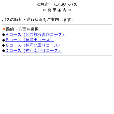
津島市 ふれあいバス
≪ 発 車 案 内 ≫
バスの時刻・運行状況をご案内します。
▼
路線・方面を選択
◆
Ａコース（公共施設巡回コース）
◆
Ｂコース（神島田コース）
◆
Ｃコース（神守北回りコース）
◆
Ｄコース（神守南回りコース）