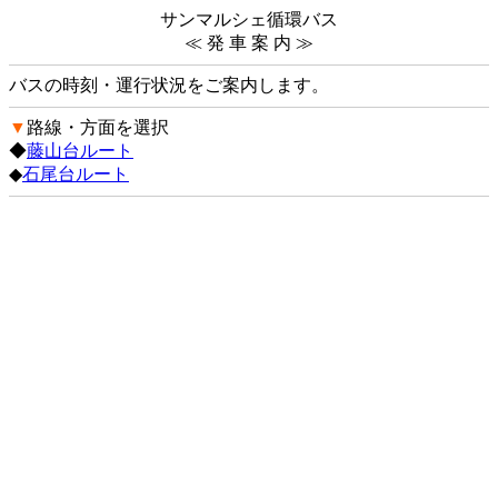
サンマルシェ循環バス
≪ 発 車 案 内 ≫
バスの時刻・運行状況をご案内します。
▼
路線・方面を選択
◆
藤山台ルート
◆
石尾台ルート