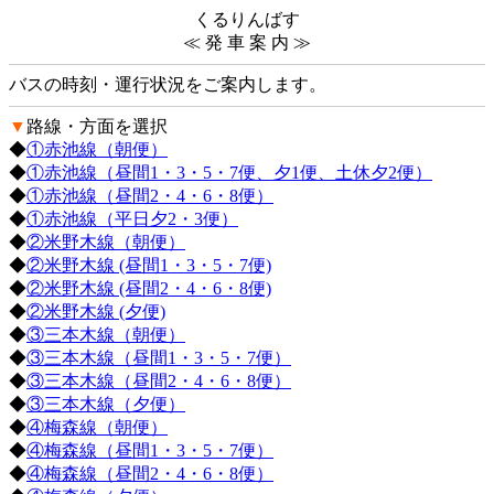
くるりんばす
≪ 発 車 案 内 ≫
バスの時刻・運行状況をご案内します。
▼
路線・方面を選択
◆
①赤池線（朝便）
◆
①赤池線（昼間1・3・5・7便、夕1便、土休夕2便）
◆
①赤池線（昼間2・4・6・8便）
◆
①赤池線（平日夕2・3便）
◆
②米野木線（朝便）
◆
②米野木線 (昼間1・3・5・7便)
◆
②米野木線 (昼間2・4・6・8便)
◆
②米野木線 (夕便)
◆
③三本木線（朝便）
◆
③三本木線（昼間1・3・5・7便）
◆
③三本木線（昼間2・4・6・8便）
◆
③三本木線（夕便）
◆
④梅森線（朝便）
◆
④梅森線（昼間1・3・5・7便）
◆
④梅森線（昼間2・4・6・8便）