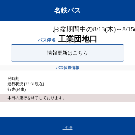
名鉄バス
お盆期間中の8/13(木)～8
工業団地口
バス停名
情報更新はこちら
バス位置情報
発時刻
運行状況 [
23:31
現在]
行先(経由)
本日の運行を終了しております。
ご注意