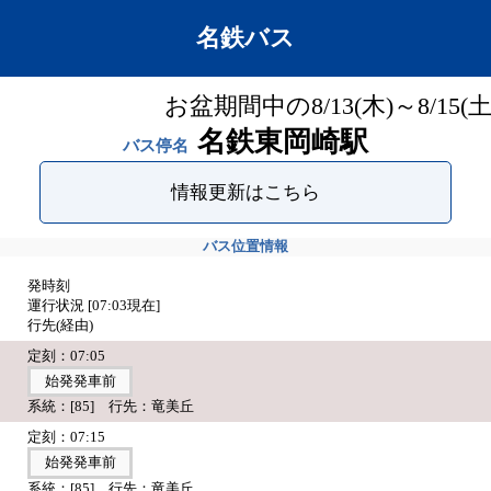
名鉄バス
お盆期間中の8/13(木)～8/
名鉄東岡崎駅
バス停名
情報更新はこちら
バス位置情報
発時刻
運行状況 [
07:03
現在]
行先(経由)
定刻：07:05
始発発車前
系統：[85] 行先：竜美丘
定刻：07:15
始発発車前
系統：[85] 行先：竜美丘