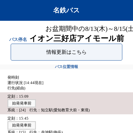
名鉄バス
お盆期間中の8/13(木)～8/
イオン三好店アイモール前
バス停名
情報更新はこちら
バス位置情報
発時刻
運行状況 [
14:44
現在]
行先(経由)
定刻：15:09
始発発車前
系統：[24] 行先：知立駅(愛知教育大前・東境)
定刻：15:45
始発発車前
系統：[15] 行先：赤池駅(御岳)