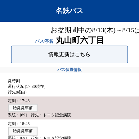
名鉄バス
お盆期間中の8/13(木)～8
丸山町六丁目
バス停名
情報更新はこちら
バス位置情報
発時刻
運行状況 [
17:30
現在]
行先(経由)
定刻：17:48
始発発車前
系統：[69] 行先：トヨタ記念病院
定刻：18:48
始発発車前
系統：[69] 行先：トヨタ記念病院