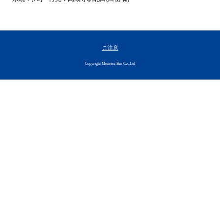
ご注意
Copyright Meitetsu Bus Co.,Ltd