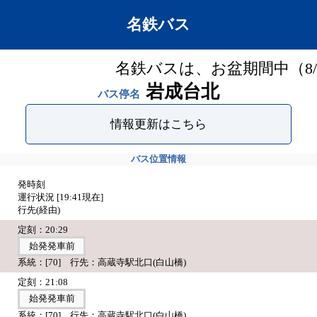
名鉄バス
名鉄バスは、お盆期間中（8/
岩成台北
バス停名
情報更新はこちら
バス位置情報
発時刻
運行状況 [
19:41
現在]
行先(経由)
定刻：20:29
始発発車前
系統：[70] 行先：高蔵寺駅北口(白山橋)
定刻：21:08
始発発車前
系統：[70] 行先：高蔵寺駅北口(白山橋)