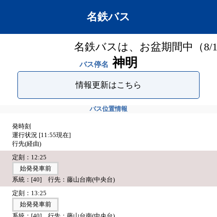
名鉄バス
名鉄バスは、お盆期間中（8/1
神明
バス停名
情報更新はこちら
バス位置情報
発時刻
運行状況 [
11:55
現在]
行先(経由)
定刻：12:25
始発発車前
系統：[40] 行先：藤山台南(中央台)
定刻：13:25
始発発車前
系統：[40] 行先：藤山台南(中央台)