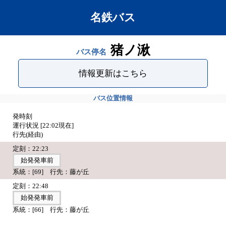
名鉄バス
猪ノ湫
バス停名
情報更新はこちら
バス位置情報
発時刻
運行状況 [
22:02
現在]
行先(経由)
定刻：22:23
始発発車前
系統：[69] 行先：藤が丘
定刻：22:48
始発発車前
系統：[66] 行先：藤が丘