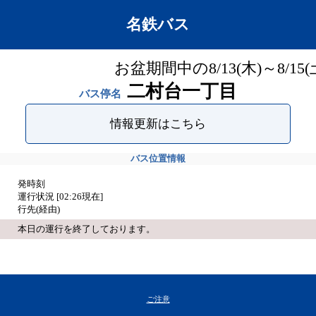
名鉄バス
お盆期間中の8/13(木)～8/
二村台一丁目
バス停名
情報更新はこちら
バス位置情報
発時刻
運行状況 [
02:26
現在]
行先(経由)
本日の運行を終了しております。
ご注意