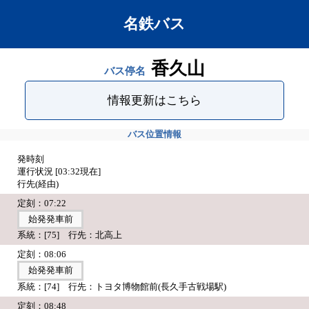
名鉄バス
香久山
バス停名
情報更新はこちら
バス位置情報
発時刻
運行状況 [
03:32
現在]
行先(経由)
定刻：07:22
始発発車前
系統：[75] 行先：北高上
定刻：08:06
始発発車前
系統：[74] 行先：トヨタ博物館前(長久手古戦場駅)
定刻：08:48