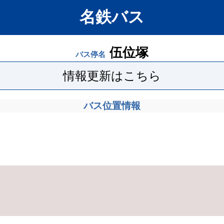
名鉄バス
伍位塚
バス停名
情報更新はこちら
バス位置情報