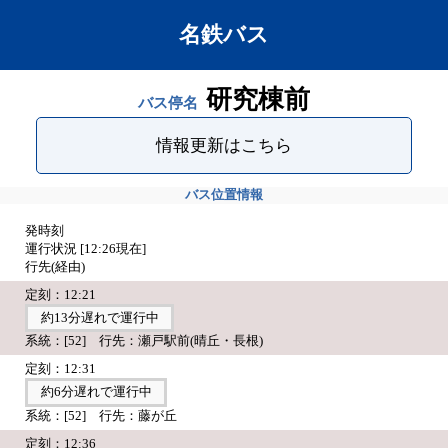
名鉄バス
研究棟前
バス停名
情報更新はこちら
バス位置情報
発時刻
運行状況 [
12:26
現在]
行先(経由)
定刻：12:21
約13分遅れで運行中
系統：[52] 行先：瀬戸駅前(晴丘・長根)
定刻：12:31
約6分遅れで運行中
系統：[52] 行先：藤が丘
定刻：12:36