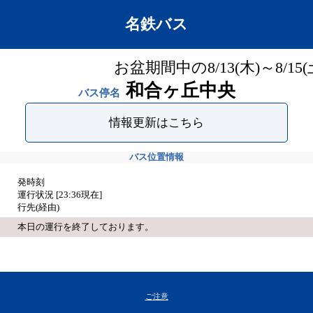
名鉄バス
お盆期間中の8/13(木)～8/
和合ヶ丘中央
バス停名
情報更新はこちら
バス位置情報
発時刻
運行状況 [
23:36
現在]
行先(経由)
本日の運行を終了しております。
ご注意