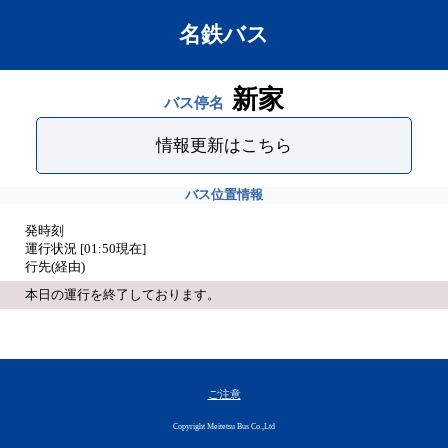
名鉄バス
新家
バス停名
情報更新はこちら
バス位置情報
発時刻
運行状況 [
01:50
現在]
行先(経由)
本日の運行を終了しております。
ご注意
Copyright Meitetsu Bus Co.,Ltd