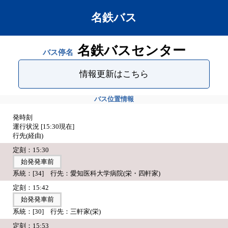
名鉄バス
名鉄バスセンター
バス停名
情報更新はこちら
バス位置情報
発時刻
運行状況 [
15:30
現在]
行先(経由)
定刻：15:30
始発発車前
系統：[34] 行先：愛知医科大学病院(栄・四軒家)
定刻：15:42
始発発車前
系統：[30] 行先：三軒家(栄)
定刻：15:53