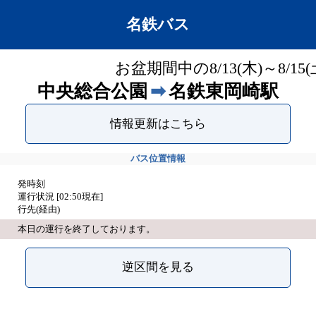
名鉄バス
お盆期間中の8/13(木)～8
中央総合公園
➡
名鉄東岡崎駅
情報更新はこちら
バス位置情報
発時刻
運行状況 [
02:50
現在]
行先(経由)
本日の運行を終了しております。
逆区間を見る