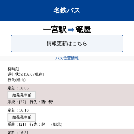
名鉄バス
一宮駅
➡
篭屋
情報更新はこちら
バス位置情報
発時刻
運行状況 [
16:07
現在]
行先(経由)
定刻：16:06
始発発車前
系統：[27] 行先：西中野
定刻：16:16
始発発車前
系統：[21] 行先：起 （郷北）
定刻：16:31