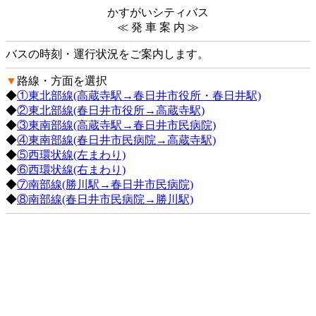
かすがいシティバス
≪ 発 車 案 内 ≫
バスの時刻・運行状況をご案内します。
▼
路線・方面を選択
◆
①東北部線(高蔵寺駅→春日井市役所・春日井駅)
◆
②東北部線(春日井市役所→高蔵寺駅)
◆
③東南部線(高蔵寺駅→春日井市民病院)
◆
④東南部線(春日井市民病院→高蔵寺駅)
◆
⑤西環状線(左まわり)
◆
⑥西環状線(右まわり)
◆
⑦南部線(勝川駅→春日井市民病院)
◆
⑧南部線(春日井市民病院→勝川駅)